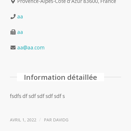
Provence-Alpes-Côte d'Azur 83600, France
aa
aa
aa@aa.com
Information détaillée
fsdfs df sdf sdf sdf sdf s
/
AVRIL 1, 2022
PAR
DAVIDG