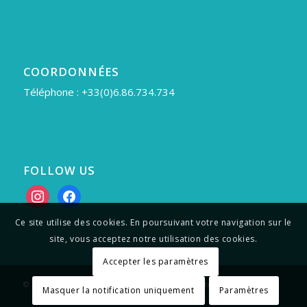
COORDONNÉES
Téléphone : +33(0)6.86.734.734
FOLLOW US
instagram
facebook
Ce site utilise des cookies. En poursuivant votre navigation sur le
site, vous acceptez notre utilisation des cookies.
Accepter les paramètres
© Copyright - Massage Turbinada. Création site internet :
AMBRA
Masquer la notification uniquement
Paramètres