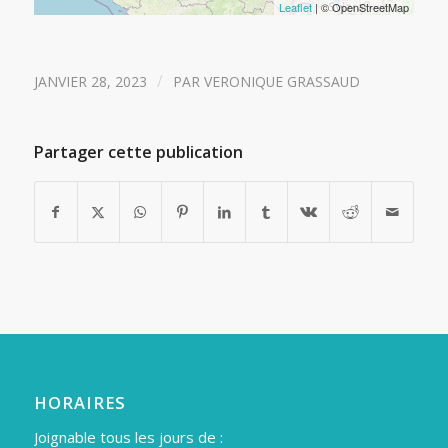
Leaflet
| © OpenStreetMap
/
JANVIER 28, 2023
PAR
VERONIQUE GRASSAUD
Partager cette publication
HORAIRES
Joignable tous les jours de :