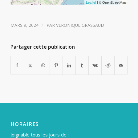
Leaflet
| © OpenStreetMap
/
MARS 9, 2024
PAR
VERONIQUE GRASSAUD
Partager cette publication
HORAIRES
Joignable tous les jours de :