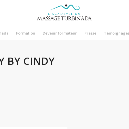
nada
Formation
Devenir formateur
Presse
Témoignage
Y BY CINDY