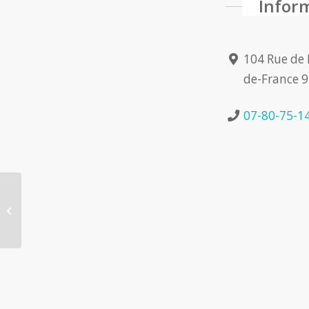
Infor
104 Rue de M
de-France 9
07-80-75-1
Massage minceur 42