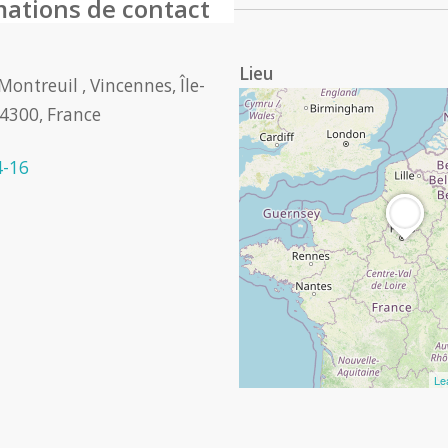
mations de contact
Lieu
ontreuil , Vincennes, Île-
4300, France
4-16
Le