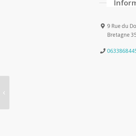
Infor
9 Rue du Do
Bretagne 35
063386844
Alexandra JAMET