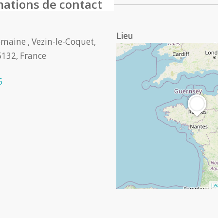
mations de contact
Lieu
maine , Vezin-le-Coquet,
132, France
5
Le