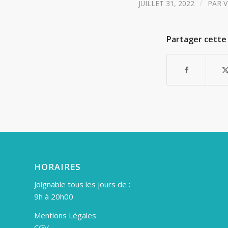
/
JUILLET 31, 2022
PAR
V
Partager cette 
HORAIRES
Joignable tous les jours de :
9h à 20h00
Mentions Légales
CGV