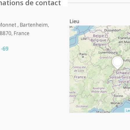
mations de contact
Lieu
Monnet , Bartenheim,
8870, France
1-69
Le