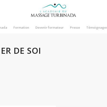
nada
Formation
Devenir formateur
Presse
Témoignage
IER DE SOI