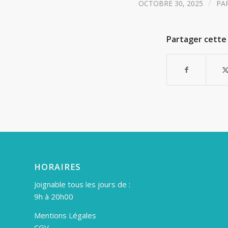
/
OCTOBRE 30, 2025
PA
Partager cette 
HORAIRES
Joignable tous les jours de :
9h à 20h00
Mentions Légales
CGV