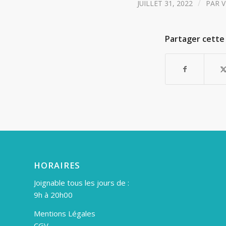
/
JUILLET 31, 2022
PAR
V
Partager cette 
HORAIRES
Joignable tous les jours de :
9h à 20h00
Mentions Légales
CGV