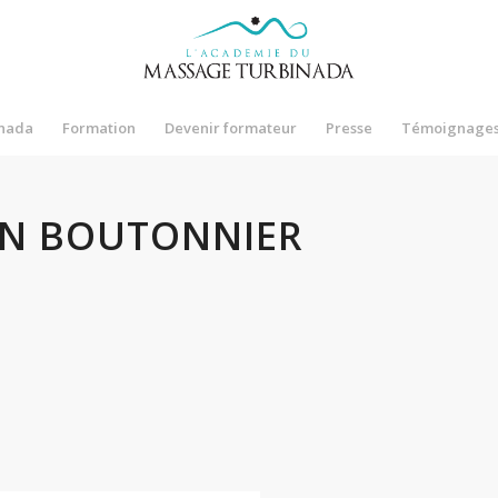
nada
Formation
Devenir formateur
Presse
Témoignage
N BOUTONNIER