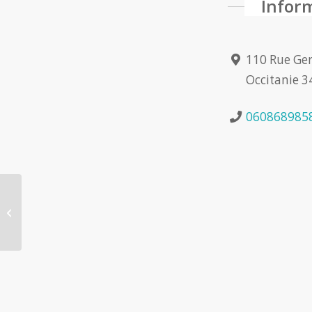
Infor
110 Rue Gerr
Occitanie 3
060868985
Margaux CATHALIFAUD