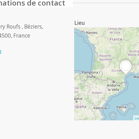
mations de contact
Lieu
y Roufs , Béziers,
4500, France
8
Le