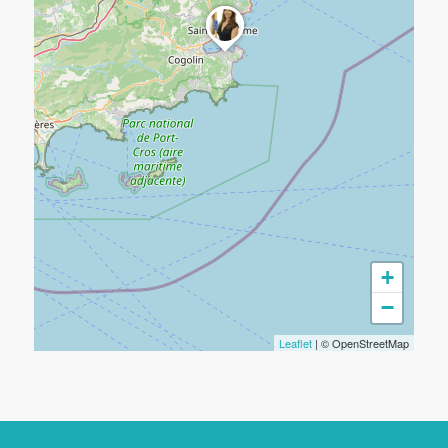
+
−
Leaflet
| © OpenStreetMap