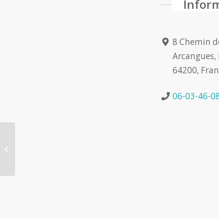
Infor
8 Chemin d
Arcangues, 
64200, Fran
06-03-46-0
Cam.B Institut