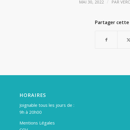
/
MAI 30, 2022
PAR
VER
Partager cette 
HORAIRES
Joignable tous les jours de :
9h à 20h00
Mentions Légales
CGV