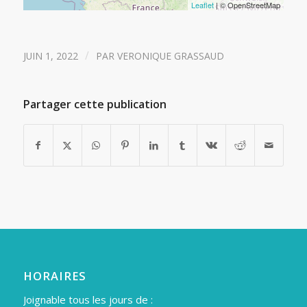
Leaflet
| © OpenStreetMap
/
JUIN 1, 2022
PAR
VERONIQUE GRASSAUD
Partager cette publication
HORAIRES
Joignable tous les jours de :