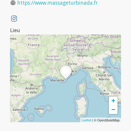
https://www.massageturbinada.fr
Lieu
+
−
Leaflet
| © OpenStreetMap